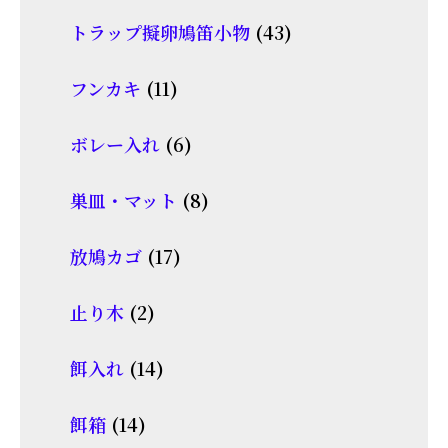
個
商
43
トラップ擬卵鳩笛小物
43
の
品
個
商
11
フンカキ
11
の
品
個
商
6
ボレー入れ
6
の
品
個
商
8
巣皿・マット
8
の
品
個
商
17
放鳩カゴ
17
の
品
個
商
2
止り木
2
の
品
個
商
14
餌入れ
14
の
品
個
商
14
餌箱
14
の
品