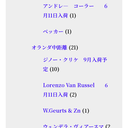
品
個
商
アンドレ― コーラー 6
の
品
1
月11日入荷
1
商
個
1
品
ベッカー
1
の
個
商
21
オランダ中距離
21
の
品
個
商
ジノー・クリケ 9月入荷予
の
10
品
定
10
商
個
品
Lorenzo Van Russel 6
の
2
月11日入荷
2
商
個
品
1
W.Geurts & Zn
1
の
個
商
ウェンデラ・ヴィアースマ
2