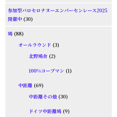
個
参加型バロセロナヌーエンパーセンレース2025
の
30
開催中
30
商
個
品
88
鳩
88
の
個
商
3
オールラウンド
3
の
品
個
2
北野鳩舎
2
商
の
個
品
商
1
100%コープマン
1
の
品
個
商
69
中距離
69
の
品
個
30
商
中距離その他
30
の
個
品
商
9
ドイツ中距離鳩
9
の