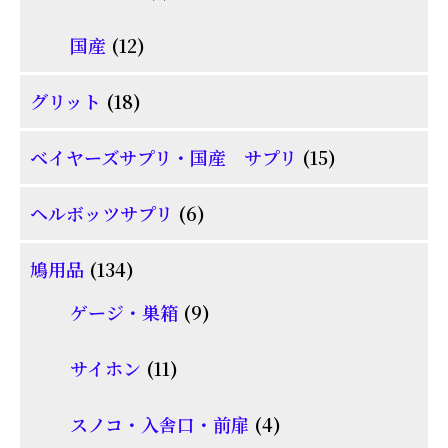
の
個
品
商
12
国産
12
の
品
個
商
18
グリット
18
の
品
個
商
15
ベイヤーズサプリ・国産 サプリ
15
の
品
個
商
6
ヘルボッツサプリ
6
の
品
個
商
134
鳩用品
134
の
品
個
商
9
ゲージ・巣箱
9
の
品
個
商
11
サイホン
11
の
品
個
商
4
スノコ・入舎口・前扉
4
の
品