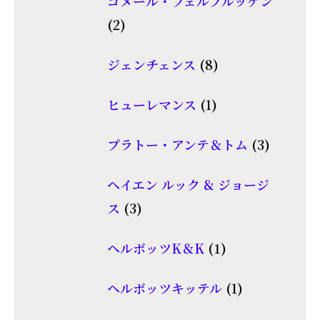
ゴメール・フェルブルッゲン
の
2
2
商
個
品
8
ジェンチェンス
8
の
個
商
1
ヒューレマンス
1
の
品
個
商
3
プラトー・アンテ＆トム
3
の
品
個
商
ヘイエン ルック & ジョージ
の
品
3
ス
3
商
個
品
1
ヘルボッツK＆K
1
の
個
商
1
ヘルボッツキッテル
1
の
品
個
商