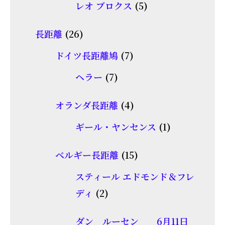
5
レオ ブロクス
5
の
品
個
商
26
長距離
26
の
品
個
7
商
ドイツ長距離鳩
7
の
個
品
7
ヘラー
7
商
の
個
品
商
4
オランダ長距離
4
の
品
個
商
1
ギール・ヤンセンス
1
の
品
個
商
15
ベルギー長距離
15
の
品
個
商
スティール エドモンド＆フレ
の
2
品
ディ
2
商
個
品
ダン ルーセン 6月11日