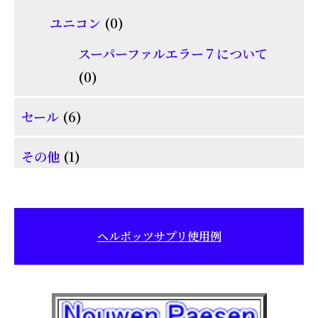
個
商
0
ユニコン
0
の
品
個
商
スーパーファルエラー７について
の
0
品
0
商
個
6
品
セール
6
の
個
商
1
その他
1
の
品
個
商
の
品
商
ヘルボッツサプリ使用例
品