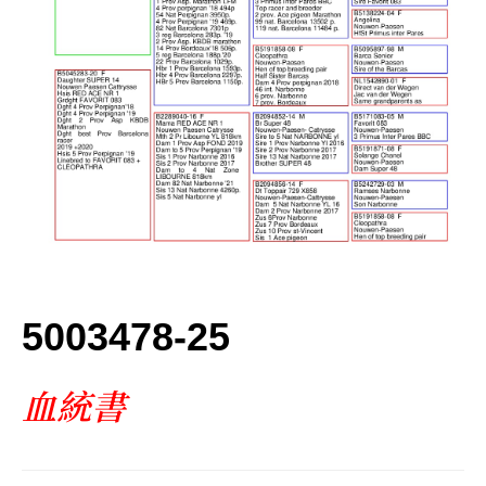
ー
5003478-25
血
統書