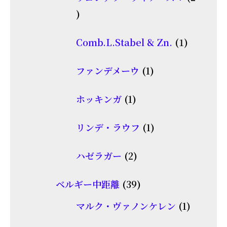
の
品
2
商
個
品
1
Comb.L.Stabel & Zn.
1
の
個
商
1
ファンデメーウ
1
の
品
個
商
1
ホッキンガ
1
の
品
個
商
1
リンデ・ラウフ
1
の
品
個
商
2
ハゼラガー
2
の
品
個
商
39
ベルギー中距離
39
の
品
個
商
1
マルク・ヴァノンケレン
1
の
品
個