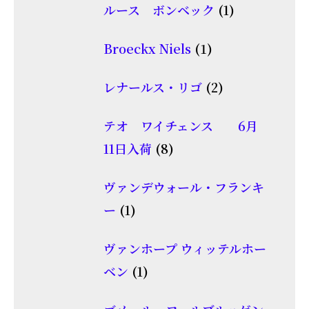
商
1
ルース ボンベック
1
の
品
個
商
1
Broeckx Niels
1
の
品
個
商
2
レナールス・リゴ
2
の
品
個
商
テオ ワイチェンス 6月
の
品
8
11日入荷
8
商
個
品
ヴァンデウォール・フランキ
の
1
ー
1
商
個
品
ヴァンホープ ウィッテルホー
の
1
ベン
1
商
個
品