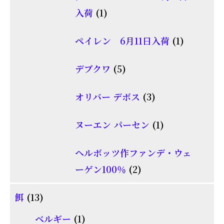
の
1
入荷
1
商
個
品
1
ペイレン 6月11日入荷
1
の
個
商
5
デブクワ
5
の
品
個
商
3
オリバー デボス
3
の
品
個
商
1
ヌーエン パーセン
1
の
品
個
商
ヘルボッツ作ファンデ・ウェ
の
品
2
ーゲン100％
2
商
個
品
13
餌
13
の
個
1
商
ベルギー
1