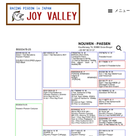
メ
メ
メニュー
イ
イ
ン
ン
レ
コ
サ
ー
メ
ス
ン
イ
鳩
テ
ド
イ
専
ン
バ
門
ン
店
ツ
ー
ジ
に
に
ョ
サ
イ
ス
ス
バ
イ
キ
キ
レ
ッ
ッ
ー
ド
プ
プ
バ