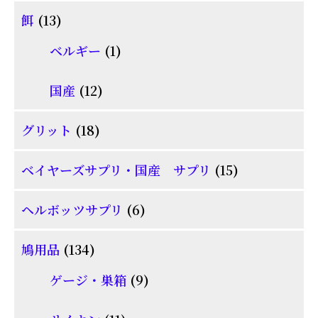
個
品
13
餌
13
の
個
1
商
ベルギー
1
の
個
品
商
12
国産
12
の
品
個
商
18
グリット
18
の
品
個
商
15
ベイヤーズサプリ・国産 サプリ
15
の
品
個
商
6
ヘルボッツサプリ
6
の
品
個
商
134
鳩用品
134
の
品
個
商
9
ゲージ・巣箱
9
の
品
個