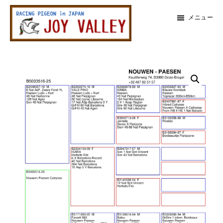
メ
メ
メニュー
イ
イ
ン
ン
レ
コ
サ
ー
メ
ス
ン
イ
鳩
テ
ド
イ
専
ン
バ
門
ン
店
ツ
ー
ジ
に
に
ョ
サ
イ
ス
ス
バ
イ
キ
キ
レ
ッ
ッ
ー
ド
プ
プ
バ