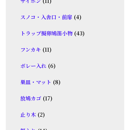
商
11
サイホン
11
の
品
個
商
4
スノコ・入舎口・前扉
4
の
品
個
商
43
トラップ擬卵鳩笛小物
43
の
品
個
商
11
フンカキ
11
の
品
個
商
6
ボレー入れ
6
の
品
個
商
8
巣皿・マット
8
の
品
個
商
17
放鳩カゴ
17
の
品
個
商
2
止り木
2
の
品
個
商