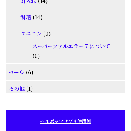
14
餌入れ
14
の
品
個
商
14
餌箱
14
の
品
個
商
0
ユニコン
0
の
品
個
商
スーパーファルエラー７について
の
0
品
0
商
個
6
品
セール
6
の
個
商
1
その他
1
の
品
個
商
の
品
商
ヘルボッツサプリ使用例
品