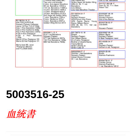
ー
5003516-25
血
統書