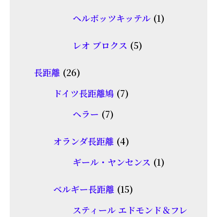
個
商
1
ヘルボッツキッテル
1
の
品
個
商
5
レオ ブロクス
5
の
品
個
商
26
長距離
26
の
品
個
7
商
ドイツ長距離鳩
7
の
個
品
7
ヘラー
7
商
の
個
品
商
4
オランダ長距離
4
の
品
個
商
1
ギール・ヤンセンス
1
の
品
個
商
15
ベルギー長距離
15
の
品
個
商
スティール エドモンド＆フレ