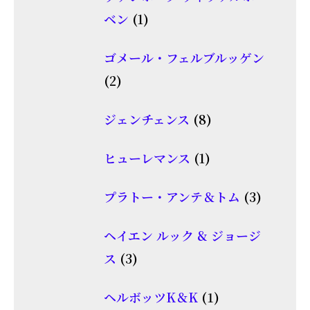
の
1
ベン
1
商
個
品
ゴメール・フェルブルッゲン
の
2
2
商
個
品
8
ジェンチェンス
8
の
個
商
1
ヒューレマンス
1
の
品
個
商
3
プラトー・アンテ＆トム
3
の
品
個
商
ヘイエン ルック & ジョージ
の
品
3
ス
3
商
個
品
1
ヘルボッツK＆K
1
の