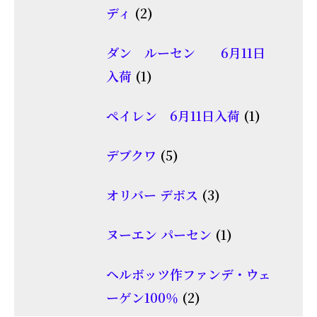
の
2
品
ディ
2
商
個
品
ダン ルーセン 6月11日
の
1
入荷
1
商
個
品
1
ペイレン 6月11日入荷
1
の
個
商
5
デブクワ
5
の
品
個
商
3
オリバー デボス
3
の
品
個
商
1
ヌーエン パーセン
1
の
品
個
商
ヘルボッツ作ファンデ・ウェ
の
品
2
ーゲン100％
2
商