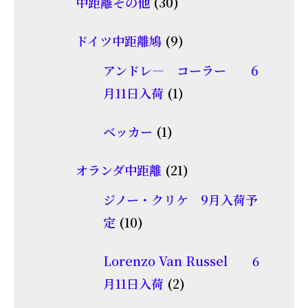
30
商
中距離その他
30
の
個
品
商
9
ドイツ中距離鳩
9
の
品
個
商
アンドレ― コーラー 6
の
品
1
月11日入荷
1
商
個
1
品
ベッカー
1
の
個
商
21
オランダ中距離
21
の
品
個
商
ジノー・クリケ 9月入荷予
の
10
品
定
10
商
個
品
Lorenzo Van Russel 6
の
2
月11日入荷
2
商
個