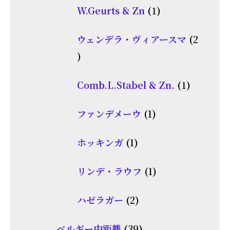
品
1
W.Geurts & Zn
1
の
個
商
ウェンデラ・ヴィアースマ
2
の
品
2
商
個
品
1
Comb.L.Stabel & Zn.
1
の
個
商
1
ファンデメーウ
1
の
品
個
商
1
ホッキンガ
1
の
品
個
商
1
リンデ・ラウフ
1
の
品
個
商
2
ハゼラガー
2
の
品
個
商
39
ベルギー中距離
39