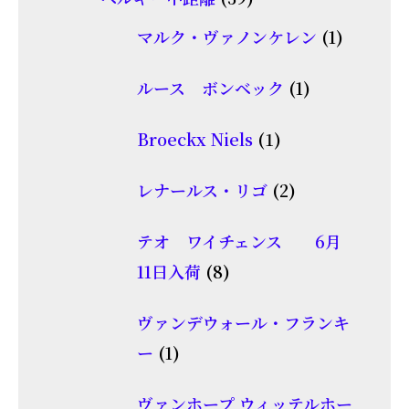
の
品
個
商
1
マルク・ヴァノンケレン
1
の
品
個
商
1
ルース ボンベック
1
の
品
個
商
1
Broeckx Niels
1
の
品
個
商
2
レナールス・リゴ
2
の
品
個
商
テオ ワイチェンス 6月
の
品
8
11日入荷
8
商
個
品
ヴァンデウォール・フランキ
の
1
ー
1
商
個
品
ヴァンホープ ウィッテルホー