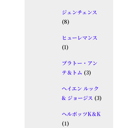
個
品
ジェンチェンス
の
8
8
商
個
品
ヒューレマンス
の
1
1
商
個
品
プラトー・アン
の
3
テ＆トム
3
商
個
品
ヘイエン ルック
の
3
& ジョージス
3
商
個
品
ヘルボッツK＆K
の
1
1
商