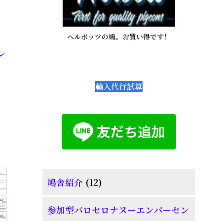
ド
バ
ヘルボッツの鳩。お買い得です！
レ
ー
輸入代行試算
12
鳩舎紹介
12
個
参加型バロセロナヌーエンパーセン
の