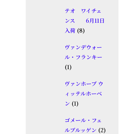
個
品
テオ ワイチェ
の
ンス 6月11日
商
8
入荷
8
品
個
ヴァンデウォー
の
ル・フランキー
商
1
1
品
個
ヴァンホープ ウ
の
ィッテルホーベ
商
1
ン
1
品
個
ゴメール・フェ
の
2
ルブルッゲン
2
商