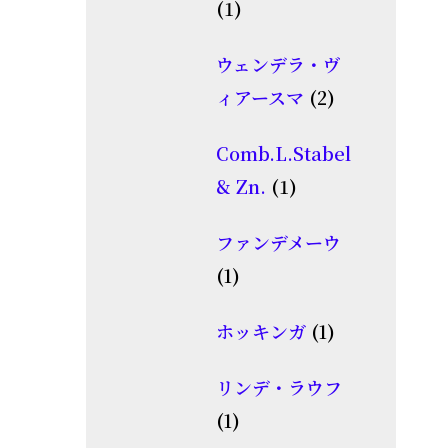
1
1
商
個
品
ウェンデラ・ヴ
の
2
ィアースマ
2
商
個
品
Comb.L.Stabel
の
1
& Zn.
1
商
個
品
ファンデメーウ
の
1
1
商
個
品
1
ホッキンガ
1
の
個
商
リンデ・ラウフ
の
品
1
1
商