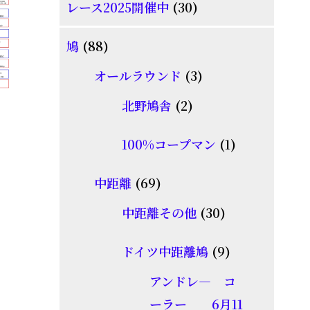
30
レース2025開催中
30
商
個
品
88
鳩
88
の
個
商
3
オールラウンド
3
の
品
個
2
北野鳩舎
2
商
の
個
品
商
1
100%コープマン
1
の
品
個
商
69
中距離
69
の
品
個
30
商
中距離その他
30
の
個
品
商
9
ドイツ中距離鳩
9
の
品
個
商
アンドレ― コ
の
品
ーラー 6月11