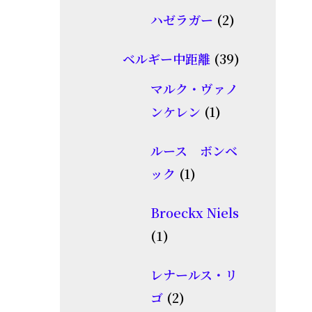
個
品
2
ハゼラガー
2
の
個
商
39
ベルギー中距離
39
の
品
個
商
マルク・ヴァノ
の
1
品
ンケレン
1
商
個
品
ルース ボンベ
の
1
ック
1
商
個
品
Broeckx Niels
の
1
1
商
個
品
レナールス・リ
の
2
ゴ
2
商