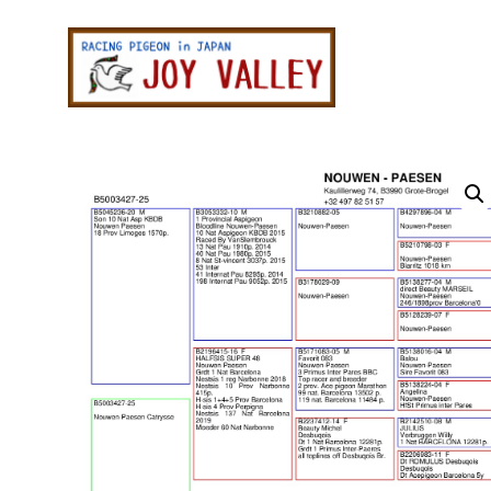
メ
メ
イ
イ
ン
ン
レ
コ
サ
ー
ン
イ
ス
テ
ド
鳩
専
ン
バ
門
ツ
ー
店
ジ
に
に
ョ
ス
ス
イ
キ
キ
バ
レ
ッ
ッ
ー
プ
プ