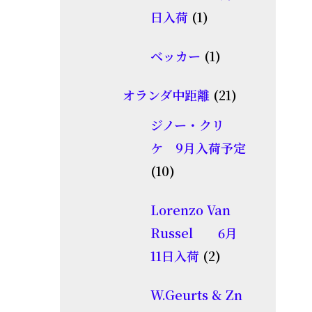
商
1
日入荷
1
品
個
1
ベッカー
1
の
個
商
21
オランダ中距離
21
の
品
個
商
ジノー・クリ
の
品
ケ 9月入荷予定
商
10
10
品
個
Lorenzo Van
の
Russel 6月
商
2
11日入荷
2
品
個
W.Geurts & Zn
の