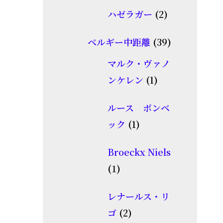
個
品
2
ハゼラガー
2
の
個
商
39
ベルギー中距離
39
の
品
個
商
マルク・ヴァノ
の
1
品
ンケレン
1
商
個
品
ルース ボンベ
の
1
ック
1
商
個
品
Broeckx Niels
の
1
1
商
個
品
レナールス・リ
の
2
ゴ
2
商