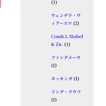
1
1
商
個
品
ウェンデラ・ヴ
の
2
ィアースマ
2
商
個
品
Comb.L.Stabel
の
1
& Zn.
1
商
個
品
ファンデメーウ
の
1
1
商
個
品
1
ホッキンガ
1
の
個
商
リンデ・ラウフ
の
品
1
1
商