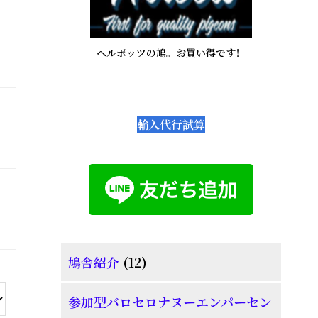
ド
バ
ヘルボッツの鳩。お買い得です！
ー
輸入代行試算
12
鳩舎紹介
12
個
参加型バロセロナヌーエンパーセン
の