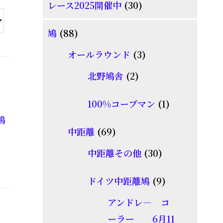
30
レース2025開催中
30
商
個
品
88
鳩
88
の
個
商
3
オールラウンド
3
の
品
個
2
北野鳩舎
2
商
の
個
品
商
1
100%コープマン
1
の
鳩
品
個
商
69
中距離
69
の
品
個
30
商
中距離その他
30
の
個
品
商
9
ドイツ中距離鳩
9
の
品
個
商
アンドレ― コ
の
品
ーラー 6月11