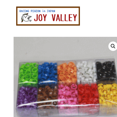
メ
メ
イ
イ
ン
ン
レ
コ
サ
ー
ン
イ
ス
テ
ド
鳩
専
ン
バ
門
ツ
ー
店
ジ
に
に
ョ
ス
ス
イ
キ
キ
バ
レ
ッ
ッ
ー
プ
プ