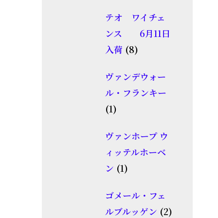
個
品
テオ ワイチェ
の
ンス 6月11日
商
8
入荷
8
品
個
ヴァンデウォー
の
ル・フランキー
商
1
1
品
個
ヴァンホープ ウ
の
ィッテルホーベ
商
1
ン
1
品
個
ゴメール・フェ
の
2
ルブルッゲン
2
商