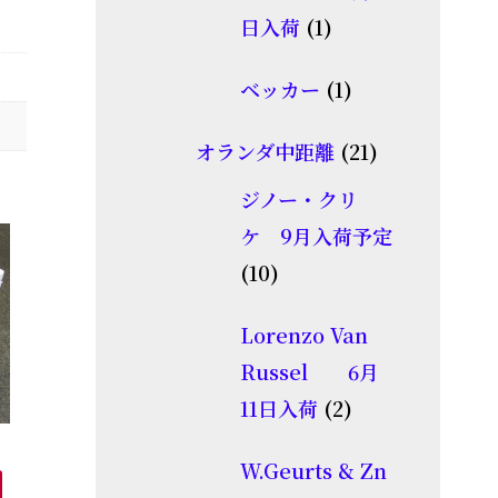
商
1
日入荷
1
品
個
1
ベッカー
1
の
個
商
21
オランダ中距離
21
の
品
個
商
ジノー・クリ
の
品
ケ 9月入荷予定
商
10
10
品
個
Lorenzo Van
の
Russel 6月
商
2
11日入荷
2
品
個
W.Geurts & Zn
の