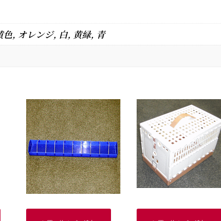
番
号
黄色, オレンジ, 白, 黄緑, 青
入
り）
1,500
円
個