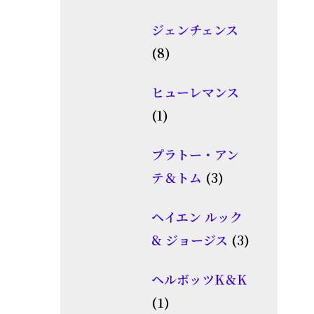
個
品
ジェンチェンス
の
8
8
商
個
品
ヒューレマンス
の
1
1
商
個
品
プラトー・アン
の
3
テ＆トム
3
商
個
品
ヘイエン ルック
の
3
& ジョージス
3
商
個
品
ヘルボッツK＆K
の
1
1
商