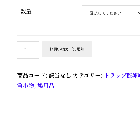
数量
連
お買い物カゴに追加
番
セ
商品コード:
該当なし
カテゴリー:
トラップ擬卵
ロ
笛小物
,
鳩用品
環
５
mm
（1
～
100