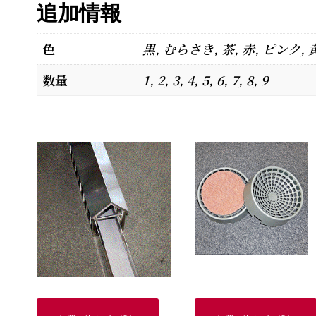
追加情報
色
黒, むらさき, 茶, 赤, ピンク, 
数量
1, 2, 3, 4, 5, 6, 7, 8, 9