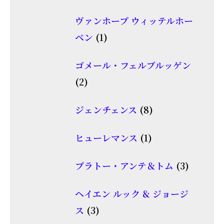
個
品
ヴァンホープ ウィッテルホー
の
1
ベン
1
商
個
品
ゴメール・フェルブルッゲン
の
2
2
商
個
品
8
ジェンチェンス
8
の
個
商
1
ヒューレマンス
1
の
品
個
商
3
プラトー・アンテ＆トム
3
の
品
個
商
ヘイエン ルック & ジョージ
の
品
3
ス
3
商