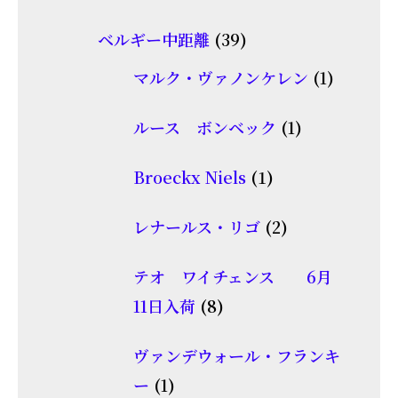
品
個
商
39
ベルギー中距離
39
の
品
個
商
1
マルク・ヴァノンケレン
1
の
品
個
商
1
ルース ボンベック
1
の
品
個
商
1
Broeckx Niels
1
の
品
個
商
2
レナールス・リゴ
2
の
品
個
商
テオ ワイチェンス 6月
の
品
8
11日入荷
8
商
個
品
ヴァンデウォール・フランキ
の
1
ー
1
商