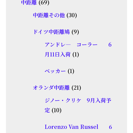
69
中距離
69
の
品
個
30
商
中距離その他
30
の
個
品
商
9
ドイツ中距離鳩
9
の
品
個
商
アンドレ― コーラー 6
の
品
1
月11日入荷
1
商
個
1
品
ベッカー
1
の
個
商
21
オランダ中距離
21
の
品
個
商
ジノー・クリケ 9月入荷予
の
10
品
定
10
商
個
品
Lorenzo Van Russel 6
の