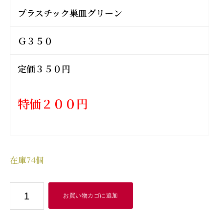
プラスチック巣皿グリーン
Ｇ３５０
定価３５０円
特価２００円
在庫74個
プ
お買い物カゴに追加
ラ