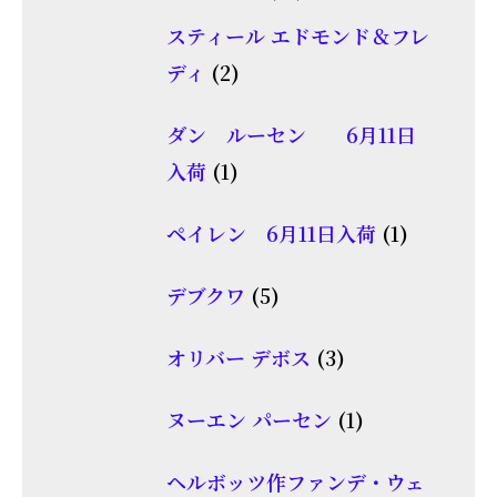
品
個
商
スティール エドモンド＆フレ
の
2
品
ディ
2
商
個
品
ダン ルーセン 6月11日
の
1
入荷
1
商
個
品
1
ペイレン 6月11日入荷
1
の
個
商
5
デブクワ
5
の
品
個
商
3
オリバー デボス
3
の
品
個
商
1
ヌーエン パーセン
1
の
品
個
商
ヘルボッツ作ファンデ・ウェ
の