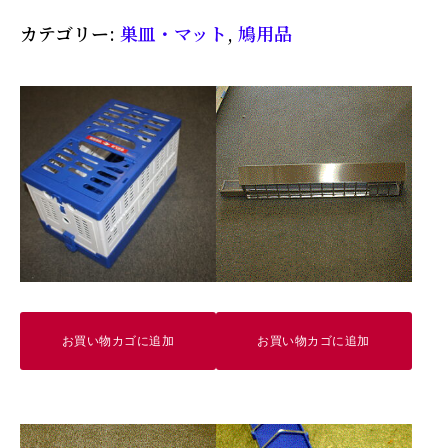
ス
カテゴリー:
巣皿・マット
,
鳩用品
チ
ッ
ク
巣
皿
Ｇ
３
５
０
定
お買い物カゴに追加
お買い物カゴに追加
価
350
円