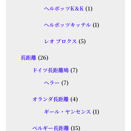
個
品
1
ヘルボッツK＆K
1
の
個
商
1
ヘルボッツキッテル
1
の
品
個
商
5
レオ ブロクス
5
の
品
個
商
26
長距離
26
の
品
個
7
商
ドイツ長距離鳩
7
の
個
品
7
ヘラー
7
商
の
個
品
商
4
オランダ長距離
4
の
品
個
商
1
ギール・ヤンセンス
1
の
品
個
商
15
ベルギー長距離
15
の