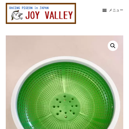
メ
メ
メニュー
イ
イ
ン
ン
レ
コ
サ
ー
メ
ス
ン
イ
鳩
テ
ド
イ
専
ン
バ
門
ン
店
ツ
ー
ジ
に
に
ョ
サ
イ
ス
ス
バ
イ
キ
キ
レ
ッ
ッ
ー
ド
プ
プ
バ