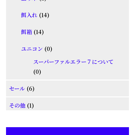
の
品
個
商
14
餌入れ
14
の
品
個
商
14
餌箱
14
の
品
個
商
0
ユニコン
0
の
品
個
商
スーパーファルエラー７について
の
0
品
0
商
個
6
品
セール
6
の
個
商
1
その他
1
の
品
個
商
の
品
商