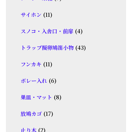
の
品
個
商
11
サイホン
11
の
品
個
商
4
スノコ・入舎口・前扉
4
の
品
個
商
43
トラップ擬卵鳩笛小物
43
の
品
個
商
11
フンカキ
11
の
品
個
商
6
ボレー入れ
6
の
品
個
商
8
巣皿・マット
8
の
品
個
商
17
放鳩カゴ
17
の
品
個
商
2
止り木
2