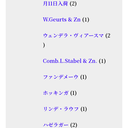
2
月11日入荷
2
商
個
品
1
W.Geurts & Zn
1
の
個
商
ウェンデラ・ヴィアースマ
2
の
品
2
商
個
品
1
Comb.L.Stabel & Zn.
1
の
個
商
1
ファンデメーウ
1
の
品
個
商
1
ホッキンガ
1
の
品
個
商
1
リンデ・ラウフ
1
の
品
個
商
2
ハゼラガー
2
の