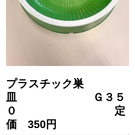
ー
プラスチック巣
皿 Ｇ３５
０ 定
価 350円