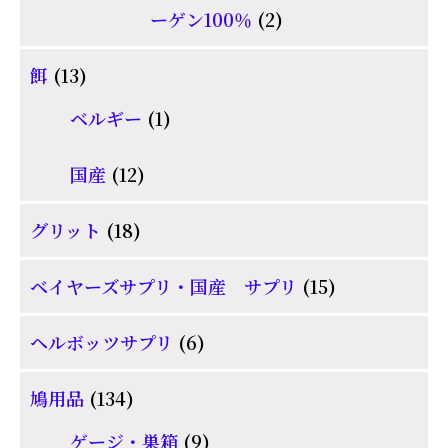
品
2
ーゲン100％
2
商
個
品
13
餌
13
の
個
1
商
ベルギー
1
の
個
品
商
12
国産
12
の
品
個
商
18
グリット
18
の
品
個
商
15
ベイヤーズサプリ・国産 サプリ
15
の
品
個
商
6
ヘルボッツサプリ
6
の
品
個
商
134
鳩用品
134
の
品
個
商
9
ゲージ・巣箱
9