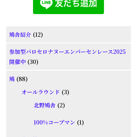
12
鳩舎紹介
12
個
参加型バロセロナヌーエンパーセンレース2025
の
30
開催中
30
商
個
品
88
鳩
88
の
個
商
3
オールラウンド
3
の
品
個
2
北野鳩舎
2
商
の
個
品
商
1
100%コープマン
1
の
品
個
商