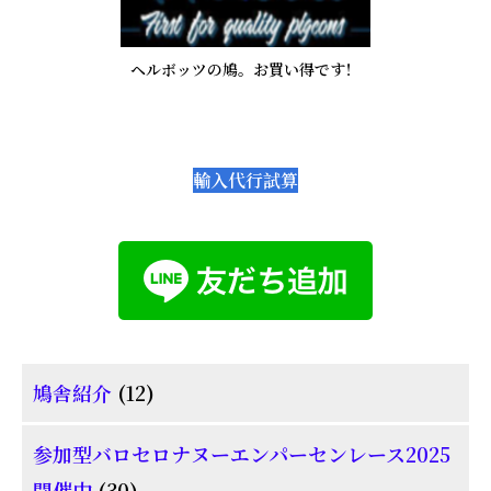
ヘルボッツの鳩。お買い得です！
輸入代行試算
12
鳩舎紹介
12
個
参加型バロセロナヌーエンパーセンレース2025
の
30
開催中
30