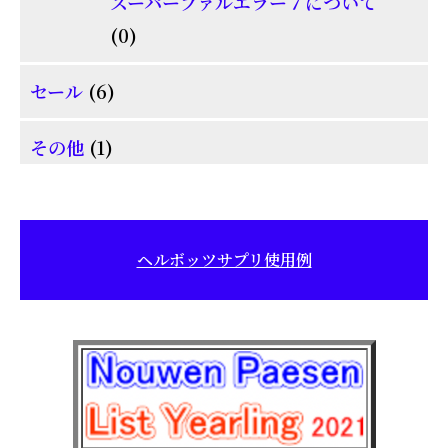
商
スーパーファルエラー７について
の
0
品
0
商
個
6
品
セール
6
の
個
商
1
その他
1
の
品
個
商
の
品
商
ヘルボッツサプリ使用例
品