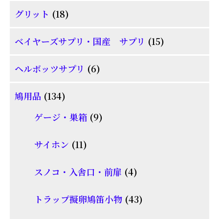
品
個
商
18
グリット
18
の
品
個
商
15
ベイヤーズサプリ・国産 サプリ
15
の
品
個
商
6
ヘルボッツサプリ
6
の
品
個
商
134
鳩用品
134
の
品
個
商
9
ゲージ・巣箱
9
の
品
個
商
11
サイホン
11
の
品
個
商
4
スノコ・入舎口・前扉
4
の
品
個
商
43
トラップ擬卵鳩笛小物
43
の
品
個