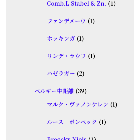
1
Comb.L.Stabel & Zn.
1
の
個
商
1
ファンデメーウ
1
の
品
個
商
1
ホッキンガ
1
の
品
個
商
1
リンデ・ラウフ
1
の
品
個
商
2
ハゼラガー
2
の
品
個
商
39
ベルギー中距離
39
の
品
個
商
1
マルク・ヴァノンケレン
1
の
品
個
商
1
ルース ボンベック
1
の
品
個
商
1
Broeckx Niels
1