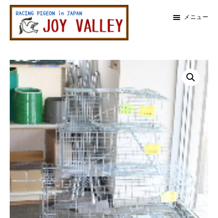
メ
メ
メニュー
イ
イ
ン
ン
レ
コ
サ
ー
メ
ス
ン
イ
鳩
テ
ド
イ
専
ン
バ
門
ン
店
ツ
ー
ジ
に
に
ョ
サ
イ
ス
ス
バ
イ
キ
キ
レ
ッ
ッ
ー
ド
プ
プ
バ