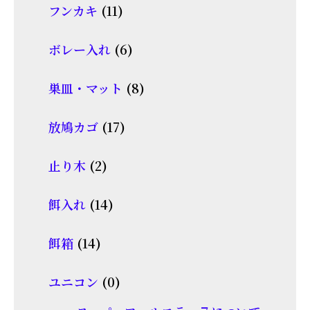
商
11
フンカキ
11
の
品
個
商
6
ボレー入れ
6
の
品
個
商
8
巣皿・マット
8
の
品
個
商
17
放鳩カゴ
17
の
品
個
商
2
止り木
2
の
品
個
商
14
餌入れ
14
の
品
個
商
14
餌箱
14
の
品
個
商
0
ユニコン
0
の
品
個