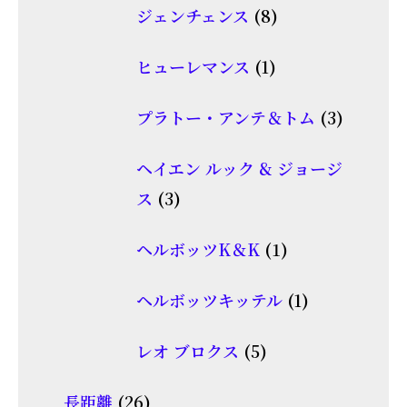
品
8
ジェンチェンス
8
の
個
商
1
ヒューレマンス
1
の
品
個
商
3
プラトー・アンテ＆トム
3
の
品
個
商
ヘイエン ルック & ジョージ
の
品
3
ス
3
商
個
品
1
ヘルボッツK＆K
1
の
個
商
1
ヘルボッツキッテル
1
の
品
個
商
5
レオ ブロクス
5
の
品
個
商
26
長距離
26