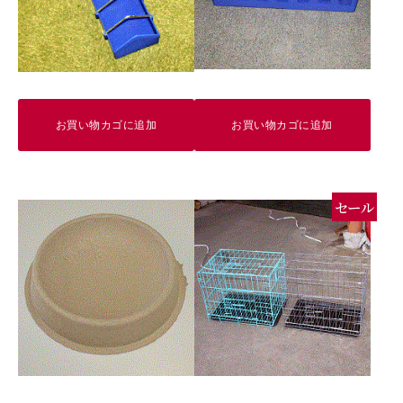
ャ
ー
大
定
価
お買い物カゴに追加
お買い物カゴに追加
4,600
円
セール
個