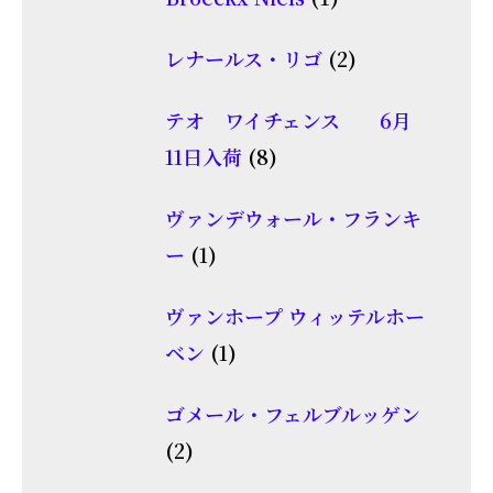
の
品
個
商
2
レナールス・リゴ
2
の
品
個
商
テオ ワイチェンス 6月
の
品
8
11日入荷
8
商
個
品
ヴァンデウォール・フランキ
の
1
ー
1
商
個
品
ヴァンホープ ウィッテルホー
の
1
ベン
1
商
個
品
ゴメール・フェルブルッゲン
の
2
2
商
個