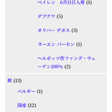
1
ペイレン 6月11日入荷
1
の
個
商
5
デブクワ
5
の
品
個
商
3
オリバー デボス
3
の
品
個
商
1
ヌーエン パーセン
1
の
品
個
商
ヘルボッツ作ファンデ・ウェ
の
品
2
ーゲン100％
2
商
個
品
13
餌
13
の
個
1
商
ベルギー
1
の
個
品
商
12
国産
12
の