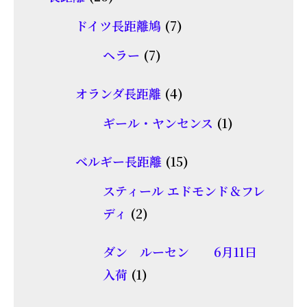
の
品
個
7
商
ドイツ長距離鳩
7
の
個
品
7
ヘラー
7
商
の
個
品
商
4
オランダ長距離
4
の
品
個
商
1
ギール・ヤンセンス
1
の
品
個
商
15
ベルギー長距離
15
の
品
個
商
スティール エドモンド＆フレ
の
2
品
ディ
2
商
個
品
ダン ルーセン 6月11日
の
1
入荷
1
商
個
品