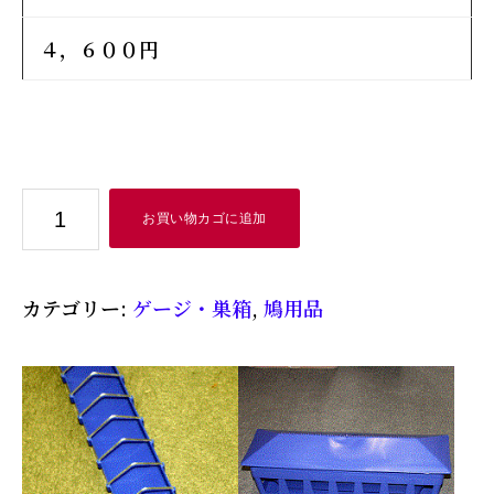
４，６００円
ア
お買い物カゴに追加
ニ
マ
カテゴリー:
ゲージ・巣箱
,
鳩用品
ル
キ
ャ
ッ
チ