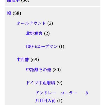
商
個
品
88
鳩
88
の
個
商
3
オールラウンド
3
の
品
個
2
北野鳩舎
2
商
の
個
品
商
1
100%コープマン
1
の
品
個
商
69
中距離
69
の
品
個
30
商
中距離その他
30
の
個
品
商
9
ドイツ中距離鳩
9
の
品
個
商
アンドレ― コーラー 6
の
品
1
月11日入荷
1