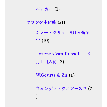
商
個
1
品
ベッカー
1
の
個
商
21
オランダ中距離
21
の
品
個
商
ジノー・クリケ 9月入荷予
の
10
品
定
10
商
個
品
Lorenzo Van Russel 6
の
2
月11日入荷
2
商
個
品
1
W.Geurts & Zn
1
の
個
商
ウェンデラ・ヴィアースマ
2
の
品
2
商
個
品