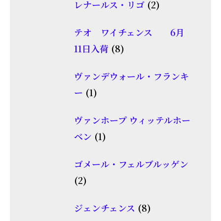
2
レナールス・リゴ
2
の
品
個
商
テオ ワイチェンス 6月
の
品
8
11日入荷
8
商
個
品
ヴァンデウォール・フランキ
の
1
ー
1
商
個
品
ヴァンホープ ウィッテルホー
の
1
ベン
1
商
個
品
ゴメール・フェルブルッゲン
の
2
2
商
個
品
8
ジェンチェンス
8
の