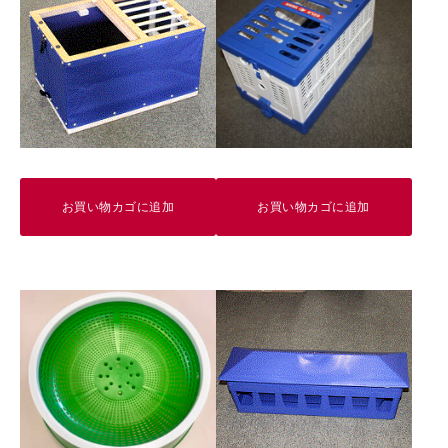
㎝
定
価
790
円
個
お買い物カゴに追加
お買い物カゴに追加