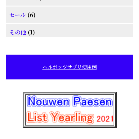
商
個
6
品
セール
6
の
個
商
1
その他
1
の
品
個
商
の
品
商
ヘルボッツサプリ使用例
品