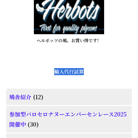
ヘルボッツの鳩。お買い得です！
輸入代行試算
12
鳩舎紹介
12
個
参加型バロセロナヌーエンパーセンレース2025
の
30
開催中
30
商
個
品