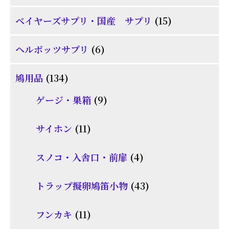
品
個
商
15
ベイヤーズサプリ・国産 サプリ
15
の
品
個
商
6
ヘルボッツサプリ
6
の
品
個
商
134
鳩用品
134
の
品
個
商
9
ゲージ・巣箱
9
の
品
個
商
11
サイホン
11
の
品
個
商
4
スノコ・入舎口・前扉
4
の
品
個
商
43
トラップ擬卵鳩笛小物
43
の
品
個
商
11
フンカキ
11
の
品