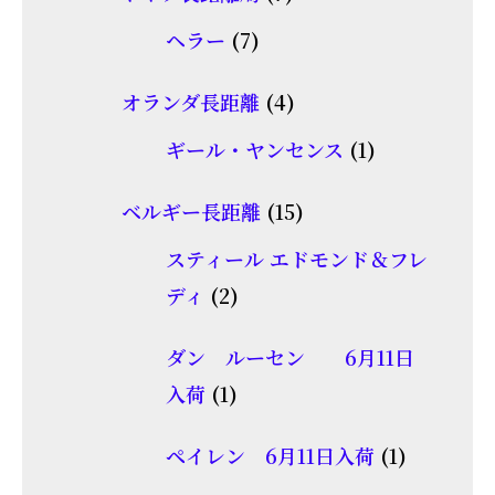
の
個
品
7
ヘラー
7
商
の
個
品
商
4
オランダ長距離
4
の
品
個
商
1
ギール・ヤンセンス
1
の
品
個
商
15
ベルギー長距離
15
の
品
個
商
スティール エドモンド＆フレ
の
2
品
ディ
2
商
個
品
ダン ルーセン 6月11日
の
1
入荷
1
商
個
品
1
ペイレン 6月11日入荷
1
の
個