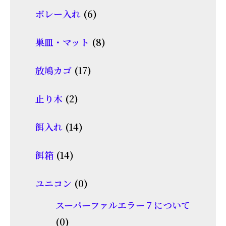
個
商
6
ボレー入れ
6
の
品
個
商
8
巣皿・マット
8
の
品
個
商
17
放鳩カゴ
17
の
品
個
商
2
止り木
2
の
品
個
商
14
餌入れ
14
の
品
個
商
14
餌箱
14
の
品
個
商
0
ユニコン
0
の
品
個
商
スーパーファルエラー７について
の
0
品
0