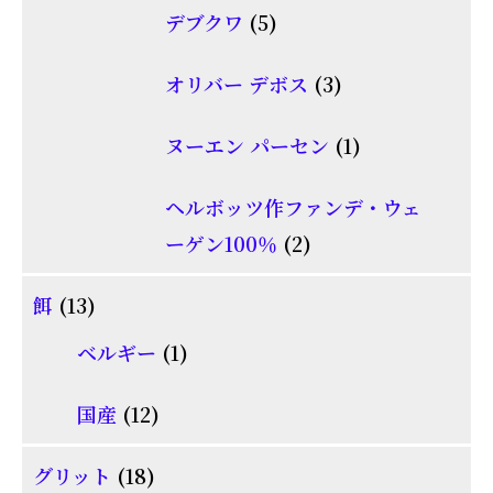
商
5
デブクワ
5
の
品
個
商
3
オリバー デボス
3
の
品
個
商
1
ヌーエン パーセン
1
の
品
個
商
ヘルボッツ作ファンデ・ウェ
の
品
2
ーゲン100％
2
商
個
品
13
餌
13
の
個
1
商
ベルギー
1
の
個
品
商
12
国産
12
の
品
個
商
18
グリット
18
の