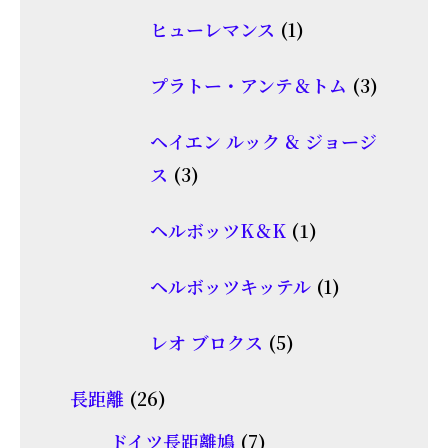
個
商
1
ヒューレマンス
1
の
品
個
商
3
プラトー・アンテ＆トム
3
の
品
個
商
ヘイエン ルック & ジョージ
の
品
3
ス
3
商
個
品
1
ヘルボッツK＆K
1
の
個
商
1
ヘルボッツキッテル
1
の
品
個
商
5
レオ ブロクス
5
の
品
個
商
26
長距離
26
の
品
個
7
商
ドイツ長距離鳩
7