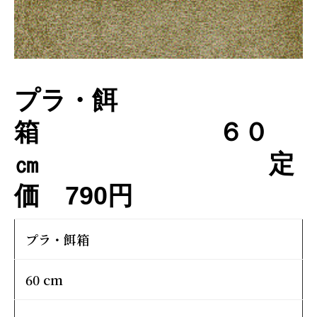
ー
プラ・餌
箱 ６０
㎝ 定
価 790円
プラ・餌箱
60 cm