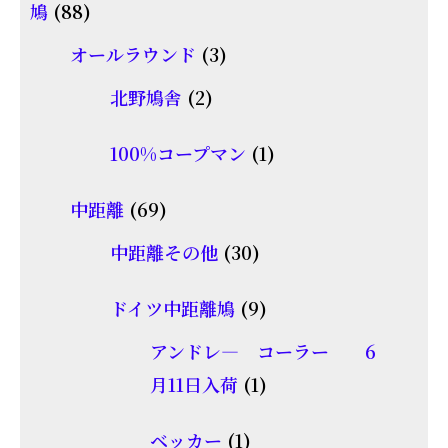
88
鳩
88
の
個
商
3
オールラウンド
3
の
品
個
2
北野鳩舎
2
商
の
個
品
商
1
100%コープマン
1
の
品
個
商
69
中距離
69
の
品
個
30
商
中距離その他
30
の
個
品
商
9
ドイツ中距離鳩
9
の
品
個
商
アンドレ― コーラー 6
の
品
1
月11日入荷
1
商
個
1
品
ベッカー
1