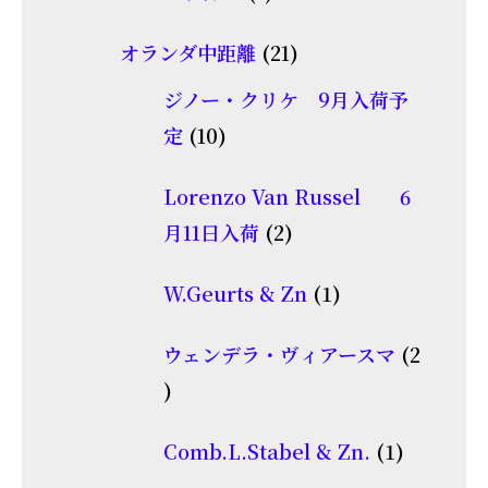
の
個
商
21
オランダ中距離
21
の
品
個
商
ジノー・クリケ 9月入荷予
の
10
品
定
10
商
個
品
Lorenzo Van Russel 6
の
2
月11日入荷
2
商
個
品
1
W.Geurts & Zn
1
の
個
商
ウェンデラ・ヴィアースマ
2
の
品
2
商
個
品
1
Comb.L.Stabel & Zn.
1
の
個