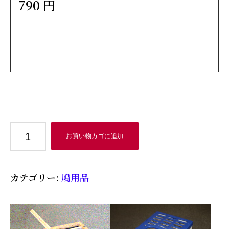
790 円
プ
お買い物カゴに追加
ラ・
餌
カテゴリー:
鳩用品
箱
６
０