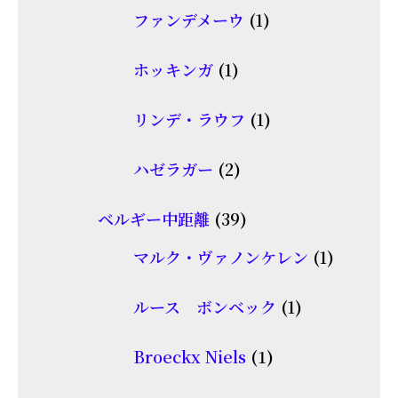
商
1
ファンデメーウ
1
の
品
個
商
1
ホッキンガ
1
の
品
個
商
1
リンデ・ラウフ
1
の
品
個
商
2
ハゼラガー
2
の
品
個
商
39
ベルギー中距離
39
の
品
個
商
1
マルク・ヴァノンケレン
1
の
品
個
商
1
ルース ボンベック
1
の
品
個
商
1
Broeckx Niels
1
の
品
個
商