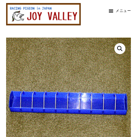
メ
メ
メニュー
イ
イ
ン
ン
レ
コ
サ
ー
メ
ス
ン
イ
鳩
テ
ド
イ
専
ン
バ
門
ン
店
ツ
ー
ジ
に
に
ョ
サ
イ
ス
ス
バ
イ
キ
キ
レ
ッ
ッ
ー
ド
プ
プ
バ