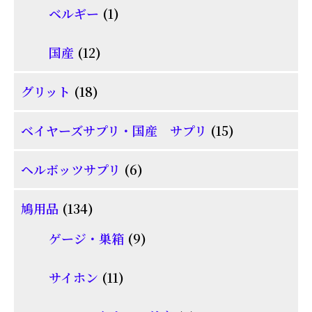
個
1
商
ベルギー
1
の
個
品
商
12
国産
12
の
品
個
商
18
グリット
18
の
品
個
商
15
ベイヤーズサプリ・国産 サプリ
15
の
品
個
商
6
ヘルボッツサプリ
6
の
品
個
商
134
鳩用品
134
の
品
個
商
9
ゲージ・巣箱
9
の
品
個
商
11
サイホン
11
の
品
個
商