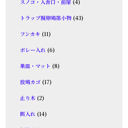
4
スノコ・入舎口・前扉
4
の
品
個
商
43
トラップ擬卵鳩笛小物
43
の
品
個
商
11
フンカキ
11
の
品
個
商
6
ボレー入れ
6
の
品
個
商
8
巣皿・マット
8
の
品
個
商
17
放鳩カゴ
17
の
品
個
商
2
止り木
2
の
品
個
商
14
餌入れ
14
の
品
個
商