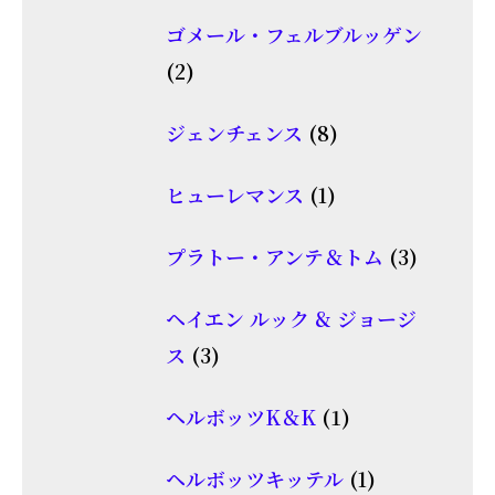
個
品
ゴメール・フェルブルッゲン
の
2
2
商
個
品
8
ジェンチェンス
8
の
個
商
1
ヒューレマンス
1
の
品
個
商
3
プラトー・アンテ＆トム
3
の
品
個
商
ヘイエン ルック & ジョージ
の
品
3
ス
3
商
個
品
1
ヘルボッツK＆K
1
の
個
商
1
ヘルボッツキッテル
1
の