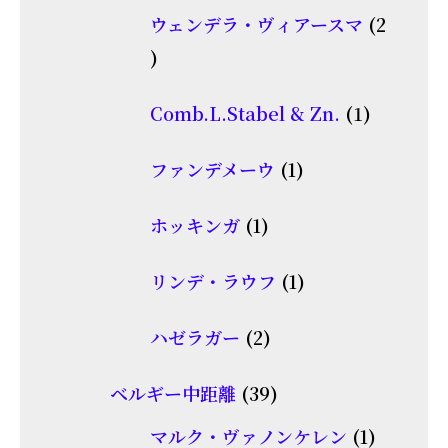
個
商
ウェンデラ・ヴィアースマ
2
の
品
2
商
個
品
1
Comb.L.Stabel & Zn.
1
の
個
商
1
ファンデメーウ
1
の
品
個
商
1
ホッキンガ
1
の
品
個
商
1
リンデ・ラウフ
1
の
品
個
商
2
ハゼラガー
2
の
品
個
商
39
ベルギー中距離
39
の
品
個
商
1
マルク・ヴァノンケレン
1