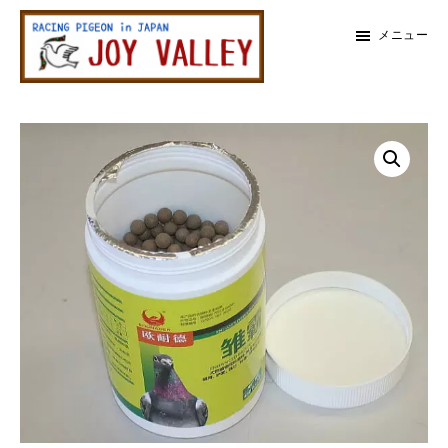
メ
メ
メニュー
イ
イ
ン
ン
レ
コ
サ
ー
メ
ス
ン
イ
鳩
テ
ド
イ
専
ン
バ
門
ン
店
ツ
ー
ジ
に
に
ョ
サ
イ
ス
ス
バ
イ
キ
キ
レ
ッ
ッ
ー
ド
プ
プ
バ