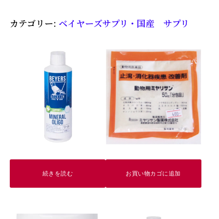
パ
カテゴリー:
ベイヤーズサプリ・国産 サプリ
ENHANCED
BROOD
PO
PILL
定
価
3,900
円
レ
ー
続きを読む
お買い物カゴに追加
ス
の