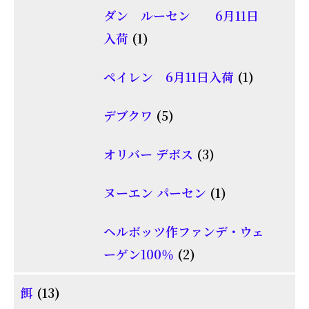
品
ダン ルーセン 6月11日
の
1
入荷
1
商
個
品
1
ペイレン 6月11日入荷
1
の
個
商
5
デブクワ
5
の
品
個
商
3
オリバー デボス
3
の
品
個
商
1
ヌーエン パーセン
1
の
品
個
商
ヘルボッツ作ファンデ・ウェ
の
品
2
ーゲン100％
2
商
個
品
13
餌
13
の