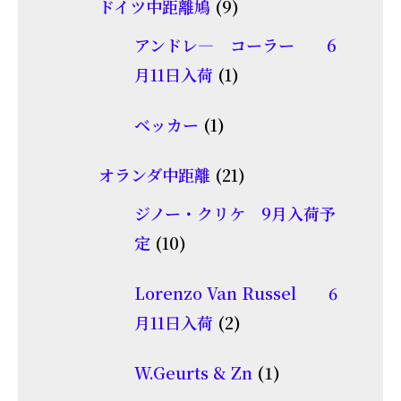
商
9
ドイツ中距離鳩
9
の
品
個
商
アンドレ― コーラー 6
の
品
1
月11日入荷
1
商
個
1
品
ベッカー
1
の
個
商
21
オランダ中距離
21
の
品
個
商
ジノー・クリケ 9月入荷予
の
10
品
定
10
商
個
品
Lorenzo Van Russel 6
の
2
月11日入荷
2
商
個
品
1
W.Geurts & Zn
1
の