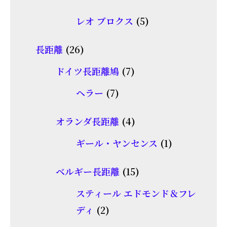
品
個
商
5
レオ ブロクス
5
の
品
個
商
26
長距離
26
の
品
個
7
商
ドイツ長距離鳩
7
の
個
品
7
ヘラー
7
商
の
個
品
商
4
オランダ長距離
4
の
品
個
商
1
ギール・ヤンセンス
1
の
品
個
商
15
ベルギー長距離
15
の
品
個
商
スティール エドモンド＆フレ
の
2
品
ディ
2
商
個