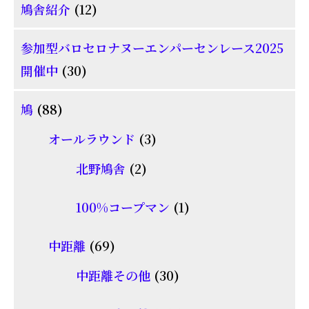
12
鳩舎紹介
12
個
参加型バロセロナヌーエンパーセンレース2025
の
30
開催中
30
商
個
品
88
鳩
88
の
個
商
3
オールラウンド
3
の
品
個
2
北野鳩舎
2
商
の
個
品
商
1
100%コープマン
1
の
品
個
商
69
中距離
69
の
品
個
30
商
中距離その他
30
の
個
品