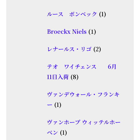
の
品
個
商
1
ルース ボンベック
1
の
品
個
商
1
Broeckx Niels
1
の
品
個
商
2
レナールス・リゴ
2
の
品
個
商
テオ ワイチェンス 6月
の
品
8
11日入荷
8
商
個
品
ヴァンデウォール・フランキ
の
1
ー
1
商
個
品
ヴァンホープ ウィッテルホー
の
1
ベン
1
商