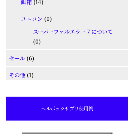
14
餌箱
14
の
品
個
商
0
ユニコン
0
の
品
個
商
スーパーファルエラー７について
の
0
品
0
商
個
6
品
セール
6
の
個
商
1
その他
1
の
品
個
商
の
品
商
ヘルボッツサプリ使用例
品