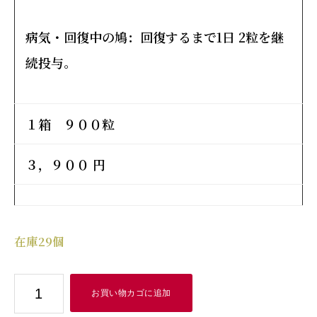
病気・回復中の鳩：
回復するまで1日 2粒を継
続投与。
１箱 ９００粒
３，９００ 円
在庫29個
チ
お買い物カゴに追加
ュ