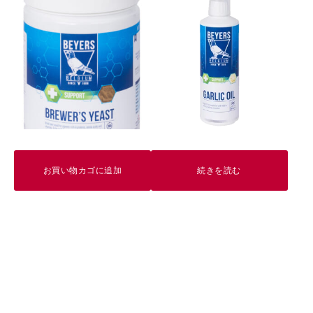
仕
上
げ
に！
個
お買い物カゴに追加
続きを読む