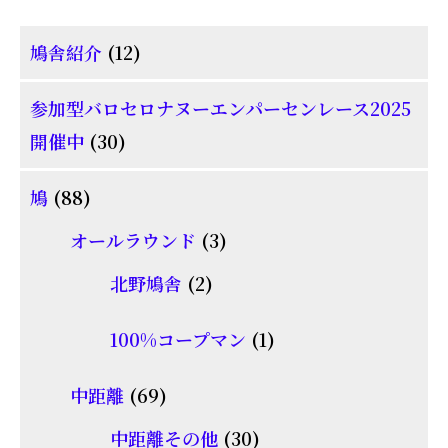
12
鳩舎紹介
12
個
参加型バロセロナヌーエンパーセンレース2025
の
30
開催中
30
商
個
品
88
鳩
88
の
個
商
3
オールラウンド
3
の
品
個
2
北野鳩舎
2
商
の
個
品
商
1
100%コープマン
1
の
品
個
商
69
中距離
69
の
品
個
30
商
中距離その他
30