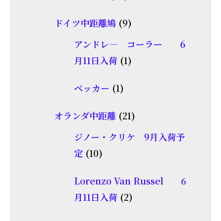
の
個
品
商
9
ドイツ中距離鳩
9
の
品
個
商
アンドレ― コーラー 6
の
品
1
月11日入荷
1
商
個
1
品
ベッカー
1
の
個
商
21
オランダ中距離
21
の
品
個
商
ジノー・クリケ 9月入荷予
の
10
品
定
10
商
個
品
Lorenzo Van Russel 6
の
2
月11日入荷
2
商
個
品