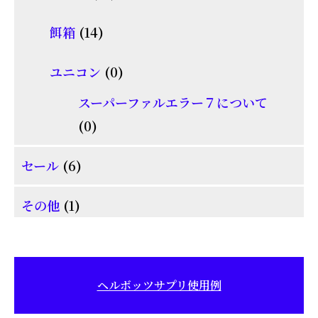
品
個
商
14
餌箱
14
の
品
個
商
0
ユニコン
0
の
品
個
商
スーパーファルエラー７について
の
0
品
0
商
個
6
品
セール
6
の
個
商
1
その他
1
の
品
個
商
の
品
商
ヘルボッツサプリ使用例
品