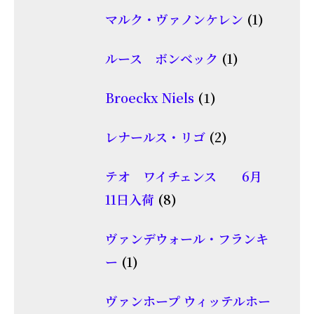
品
個
商
1
マルク・ヴァノンケレン
1
の
品
個
商
1
ルース ボンベック
1
の
品
個
商
1
Broeckx Niels
1
の
品
個
商
2
レナールス・リゴ
2
の
品
個
商
テオ ワイチェンス 6月
の
品
8
11日入荷
8
商
個
品
ヴァンデウォール・フランキ
の
1
ー
1
商
個
品
ヴァンホープ ウィッテルホー
の