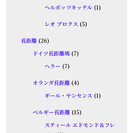
商
1
ヘルボッツキッテル
1
の
品
個
商
5
レオ ブロクス
5
の
品
個
商
26
長距離
26
の
品
個
7
商
ドイツ長距離鳩
7
の
個
品
7
ヘラー
7
商
の
個
品
商
4
オランダ長距離
4
の
品
個
商
1
ギール・ヤンセンス
1
の
品
個
商
15
ベルギー長距離
15
の
品
個
商
スティール エドモンド＆フレ
の