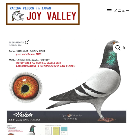
メ
メ
メニュー
イ
イ
ン
ン
レ
コ
サ
ー
メ
ス
ン
イ
鳩
テ
ド
イ
専
ン
バ
門
ン
店
ツ
ー
ジ
に
に
ョ
サ
イ
ス
ス
バ
イ
キ
キ
レ
ッ
ッ
ー
ド
プ
プ
バ