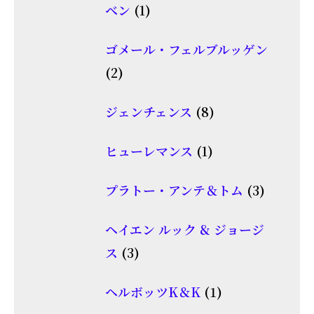
1
ベン
1
商
個
品
ゴメール・フェルブルッゲン
の
2
2
商
個
品
8
ジェンチェンス
8
の
個
商
1
ヒューレマンス
1
の
品
個
商
3
プラトー・アンテ＆トム
3
の
品
個
商
ヘイエン ルック & ジョージ
の
品
3
ス
3
商
個
品
1
ヘルボッツK＆K
1
の
個