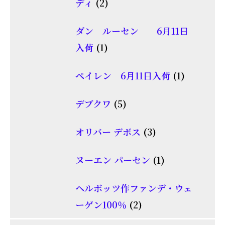
2
品
ディ
2
商
個
品
ダン ルーセン 6月11日
の
1
入荷
1
商
個
品
1
ペイレン 6月11日入荷
1
の
個
商
5
デブクワ
5
の
品
個
商
3
オリバー デボス
3
の
品
個
商
1
ヌーエン パーセン
1
の
品
個
商
ヘルボッツ作ファンデ・ウェ
の
品
2
ーゲン100％
2
商
個