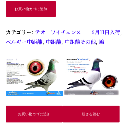
Theo
お買い物カゴに追加
Weytjens
BE
カテゴリー:
テオ ワイチェンス 6月11日入荷
,
25-
ベルギー中距離
,
中距離
,
中距離その他
,
鳩
5039394
350,000
円
個
お買い物カゴに追加
続きを読む