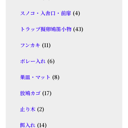
品
個
商
4
スノコ・入舎口・前扉
4
の
品
個
商
43
トラップ擬卵鳩笛小物
43
の
品
個
商
11
フンカキ
11
の
品
個
商
6
ボレー入れ
6
の
品
個
商
8
巣皿・マット
8
の
品
個
商
17
放鳩カゴ
17
の
品
個
商
2
止り木
2
の
品
個
商
14
餌入れ
14
の