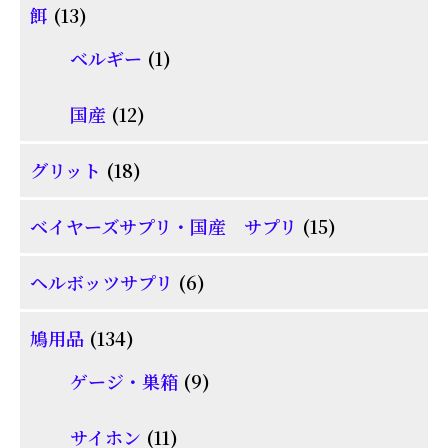
品
13
餌
13
の
個
1
商
ベルギー
1
の
個
品
商
12
国産
12
の
品
個
商
18
グリット
18
の
品
個
商
15
ベイヤーズサプリ・国産 サプリ
15
の
品
個
商
6
ヘルボッツサプリ
6
の
品
個
商
134
鳩用品
134
の
品
個
商
9
ゲージ・巣箱
9
の
品
個
商
11
サイホン
11
の