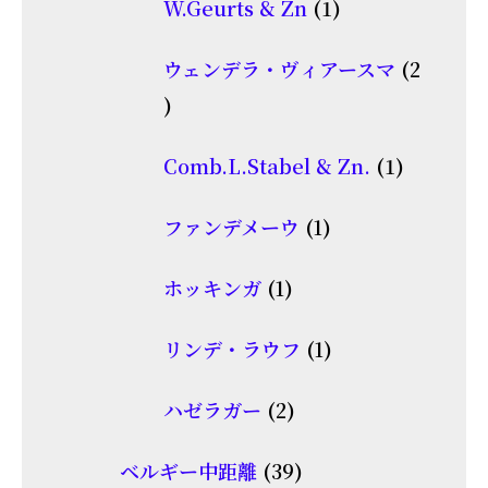
1
W.Geurts & Zn
1
の
個
商
ウェンデラ・ヴィアースマ
2
の
品
2
商
個
品
1
Comb.L.Stabel & Zn.
1
の
個
商
1
ファンデメーウ
1
の
品
個
商
1
ホッキンガ
1
の
品
個
商
1
リンデ・ラウフ
1
の
品
個
商
2
ハゼラガー
2
の
品
個
商
39
ベルギー中距離
39
の