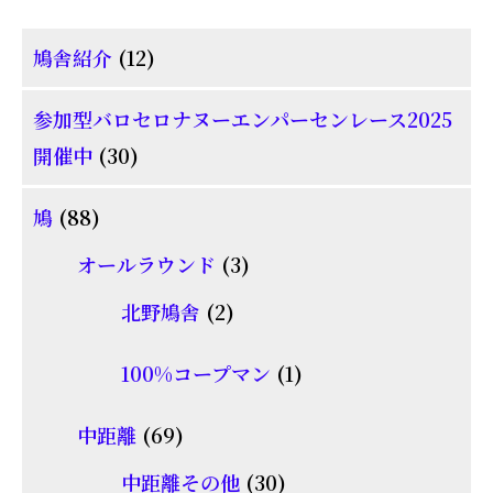
12
鳩舎紹介
12
個
参加型バロセロナヌーエンパーセンレース2025
の
30
開催中
30
商
個
品
88
鳩
88
の
個
商
3
オールラウンド
3
の
品
個
2
北野鳩舎
2
商
の
個
品
商
1
100%コープマン
1
の
品
個
商
69
中距離
69
の
品
個
30
商
中距離その他
30