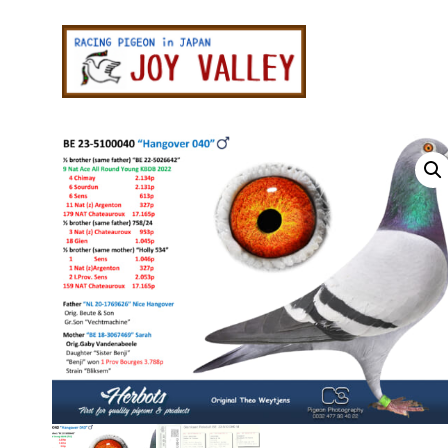
メ
メ
イ
イ
ン
ン
レ
コ
サ
ー
ン
イ
ス
テ
ド
鳩
専
ン
バ
門
ツ
ー
店
ジ
に
に
ョ
ス
ス
イ
キ
キ
バ
レ
ッ
ッ
ー
プ
プ