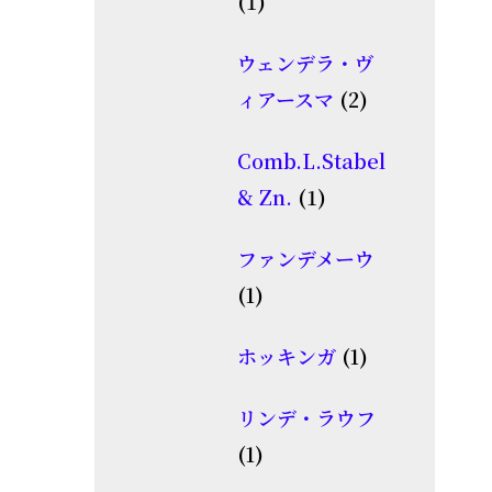
1
1
商
個
品
ウェンデラ・ヴ
の
2
ィアースマ
2
商
個
品
Comb.L.Stabel
の
1
& Zn.
1
商
個
品
ファンデメーウ
の
1
1
商
個
品
1
ホッキンガ
1
の
個
商
リンデ・ラウフ
の
品
1
1
商
個