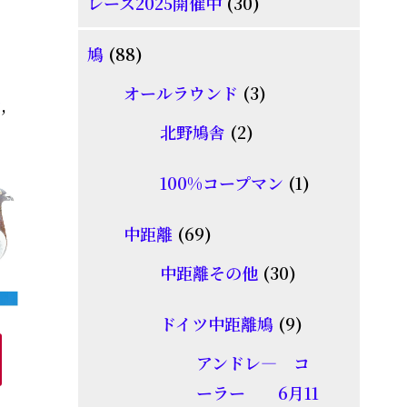
30
レース2025開催中
30
商
個
品
88
鳩
88
の
個
商
3
オールラウンド
3
荷
,
の
品
個
2
北野鳩舎
2
商
の
個
品
商
1
100%コープマン
1
の
品
個
商
69
中距離
69
の
品
個
30
商
中距離その他
30
の
個
品
商
9
ドイツ中距離鳩
9
の
品
個
商
アンドレ― コ
の
品
ーラー 6月11