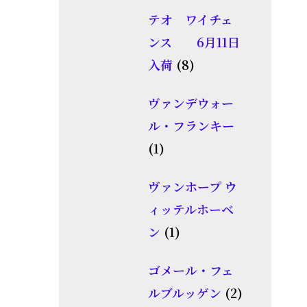
個
品
テオ ワイチェ
の
ンス 6月11日
商
8
入荷
8
品
個
ヴァンデウォー
の
ル・フランキー
商
1
1
品
個
ヴァンホープ ウ
の
ィッテルホーベ
商
1
ン
1
品
個
ゴメール・フェ
の
2
ルブルッゲン
2
商