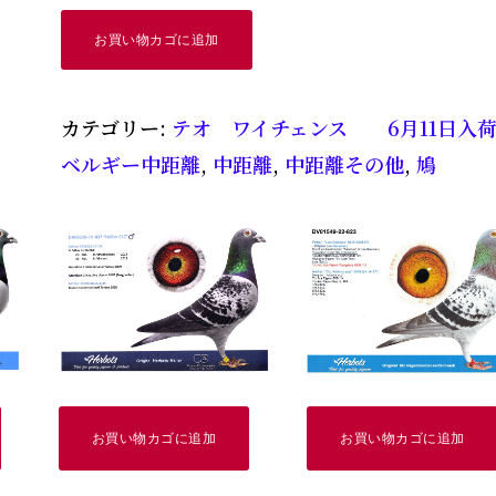
Theo
お買い物カゴに追加
Weytjens
BE
カテゴリー:
テオ ワイチェンス 6月11日入
23-
ベルギー中距離
,
中距離
,
中距離その他
,
鳩
5100040
個
お買い物カゴに追加
お買い物カゴに追加