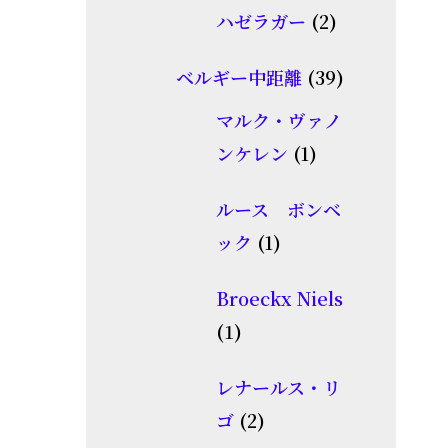
品
2
ハゼラガー
2
の
個
商
39
ベルギー中距離
39
の
品
個
商
マルク・ヴァノ
の
1
品
ンケレン
1
商
個
品
ルース ボンベ
の
1
ック
1
商
個
品
Broeckx Niels
の
1
1
商
個
品
レナールス・リ
の
2
ゴ
2
商