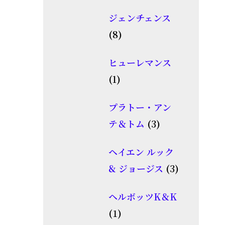
個
品
ジェンチェンス
の
8
8
商
個
品
ヒューレマンス
の
1
1
商
個
品
プラトー・アン
の
3
テ＆トム
3
商
個
品
ヘイエン ルック
の
3
& ジョージス
3
商
個
品
ヘルボッツK＆K
の
1
1
商