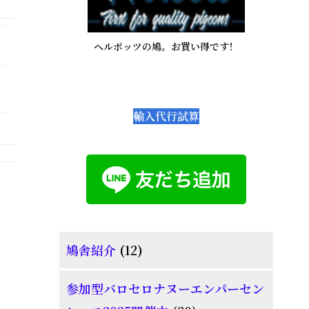
ド
バ
ヘルボッツの鳩。お買い得です！
ー
輸入代行試算
12
鳩舎紹介
12
個
参加型バロセロナヌーエンパーセン
の