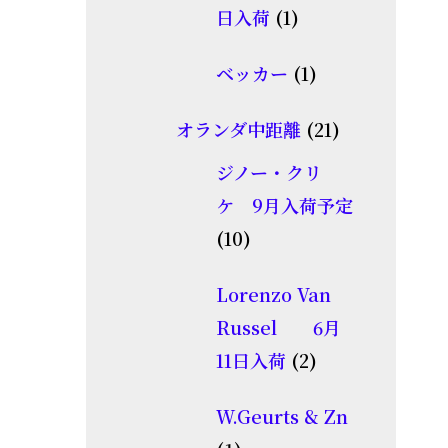
商
1
日入荷
1
品
個
1
ベッカー
1
の
個
商
21
オランダ中距離
21
の
品
個
商
ジノー・クリ
の
品
ケ 9月入荷予定
商
10
10
品
個
Lorenzo Van
の
Russel 6月
商
2
11日入荷
2
品
個
W.Geurts & Zn
の