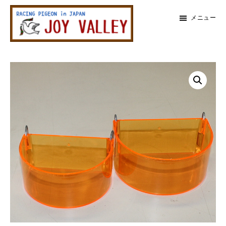
メ
メ
メニュー
イ
イ
ン
ン
レ
コ
サ
ー
メ
ス
ン
イ
鳩
テ
ド
イ
専
ン
バ
門
ン
店
ツ
ー
ジ
に
に
ョ
サ
イ
ス
ス
バ
イ
キ
キ
レ
ッ
ッ
ー
ド
プ
プ
バ