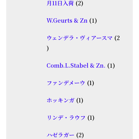
2
月11日入荷
2
商
個
品
1
W.Geurts & Zn
1
の
個
商
ウェンデラ・ヴィアースマ
2
の
品
2
商
個
品
1
Comb.L.Stabel & Zn.
1
の
個
商
1
ファンデメーウ
1
の
品
個
商
1
ホッキンガ
1
の
品
個
商
1
リンデ・ラウフ
1
の
品
個
商
2
ハゼラガー
2
の