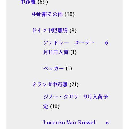
69
中距離
69
の
品
個
30
商
中距離その他
30
の
個
品
商
9
ドイツ中距離鳩
9
の
品
個
商
アンドレ― コーラー 6
の
品
1
月11日入荷
1
商
個
1
品
ベッカー
1
の
個
商
21
オランダ中距離
21
の
品
個
商
ジノー・クリケ 9月入荷予
の
10
品
定
10
商
個
品
Lorenzo Van Russel 6
の