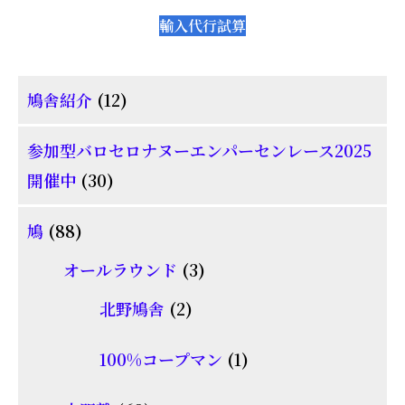
輸入代行試算
12
鳩舎紹介
12
個
参加型バロセロナヌーエンパーセンレース2025
の
30
開催中
30
商
個
品
88
鳩
88
の
個
商
3
オールラウンド
3
の
品
個
2
北野鳩舎
2
商
の
個
品
商
1
100%コープマン
1
の
品
個
商