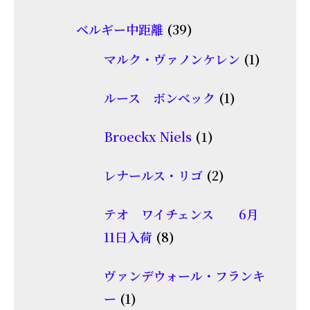
品
個
商
39
ベルギー中距離
39
の
品
個
商
1
マルク・ヴァノンケレン
1
の
品
個
商
1
ルース ボンベック
1
の
品
個
商
1
Broeckx Niels
1
の
品
個
商
2
レナールス・リゴ
2
の
品
個
商
テオ ワイチェンス 6月
の
品
8
11日入荷
8
商
個
品
ヴァンデウォール・フランキ
の
1
ー
1
商