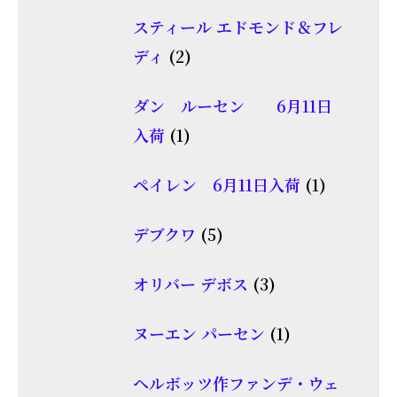
品
個
商
スティール エドモンド＆フレ
の
2
品
ディ
2
商
個
品
ダン ルーセン 6月11日
の
1
入荷
1
商
個
品
1
ペイレン 6月11日入荷
1
の
個
商
5
デブクワ
5
の
品
個
商
3
オリバー デボス
3
の
品
個
商
1
ヌーエン パーセン
1
の
品
個
商
ヘルボッツ作ファンデ・ウェ
の