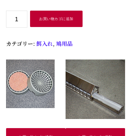
半
お買い物カゴに追加
月
エ
カテゴリー:
餌入れ
,
鳩用品
サ
入
れ
小
３
５
０
円
個