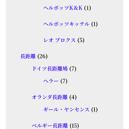
個
品
1
ヘルボッツK＆K
1
の
個
商
1
ヘルボッツキッテル
1
の
品
個
商
5
レオ ブロクス
5
の
品
個
商
26
長距離
26
の
品
個
7
商
ドイツ長距離鳩
7
の
個
品
7
ヘラー
7
商
の
個
品
商
4
オランダ長距離
4
の
品
個
商
1
ギール・ヤンセンス
1
の
品
個
商
15
ベルギー長距離
15
の