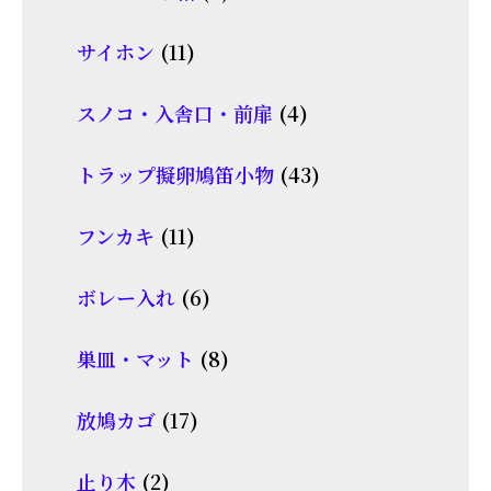
の
品
個
商
11
サイホン
11
の
品
個
商
4
スノコ・入舎口・前扉
4
の
品
個
商
43
トラップ擬卵鳩笛小物
43
の
品
個
商
11
フンカキ
11
の
品
個
商
6
ボレー入れ
6
の
品
個
商
8
巣皿・マット
8
の
品
個
商
17
放鳩カゴ
17
の
品
個
商
2
止り木
2
の