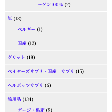
品
2
ーゲン100％
2
商
個
品
13
餌
13
の
個
1
商
ベルギー
1
の
個
品
商
12
国産
12
の
品
個
商
18
グリット
18
の
品
個
商
15
ベイヤーズサプリ・国産 サプリ
15
の
品
個
商
6
ヘルボッツサプリ
6
の
品
個
商
134
鳩用品
134
の
品
個
商
9
ゲージ・巣箱
9