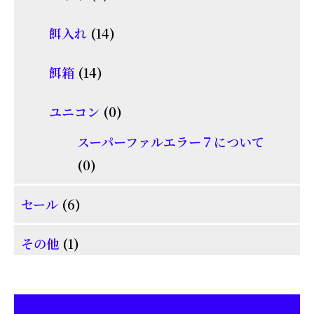
品
個
商
14
餌入れ
14
の
品
個
商
14
餌箱
14
の
品
個
商
0
ユニコン
0
の
品
個
商
スーパーファルエラー７について
の
0
品
0
商
個
6
品
セール
6
の
個
商
1
その他
1
の
品
個
商
の
品
商