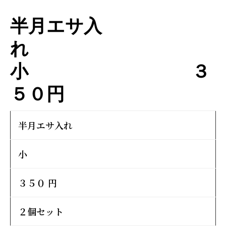
ー
半月エサ入
れ
小 ３
５０円
半月エサ入れ
小
３５０ 円
２個セット