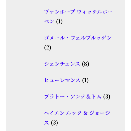
個
品
ヴァンホープ ウィッテルホー
の
1
ベン
1
商
個
品
ゴメール・フェルブルッゲン
の
2
2
商
個
品
8
ジェンチェンス
8
の
個
商
1
ヒューレマンス
1
の
品
個
商
3
プラトー・アンテ＆トム
3
の
品
個
商
ヘイエン ルック & ジョージ
の
品
3
ス
3
商