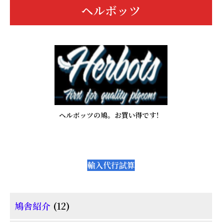
ヘルボッツ
ー
ヘルボッツの鳩。お買い得です！
輸入代行試算
12
鳩舎紹介
12
個