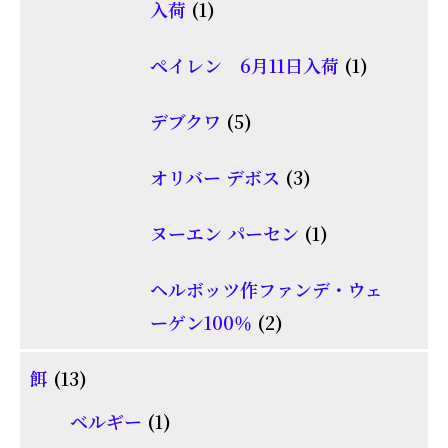
1
入荷
1
商
個
品
1
ペイレン 6月11日入荷
1
の
個
商
5
デブクワ
5
の
品
個
商
3
オリバー デボス
3
の
品
個
商
1
ヌーエン パーセン
1
の
品
個
商
ヘルボッツ作ファンデ・ウェ
の
品
2
ーゲン100％
2
商
個
品
13
餌
13
の
個
1
商
ベルギー
1
の