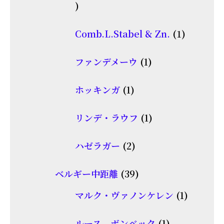
2
商
個
品
1
Comb.L.Stabel & Zn.
1
の
個
商
1
ファンデメーウ
1
の
品
個
商
1
ホッキンガ
1
の
品
個
商
1
リンデ・ラウフ
1
の
品
個
商
2
ハゼラガー
2
の
品
個
商
39
ベルギー中距離
39
の
品
個
商
1
マルク・ヴァノンケレン
1
の
品
個
商
1
ルース ボンベック
1