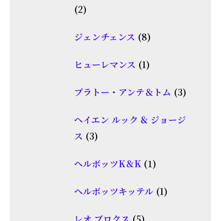
2
2
商
個
品
8
ジェンチェンス
8
の
個
商
1
ヒューレマンス
1
の
品
個
商
3
プラトー・アンテ＆トム
3
の
品
個
商
ヘイエン ルック & ジョージ
の
品
3
ス
3
商
個
品
1
ヘルボッツK＆K
1
の
個
商
1
ヘルボッツキッテル
1
の
品
個
商
5
レオ ブロクス
5