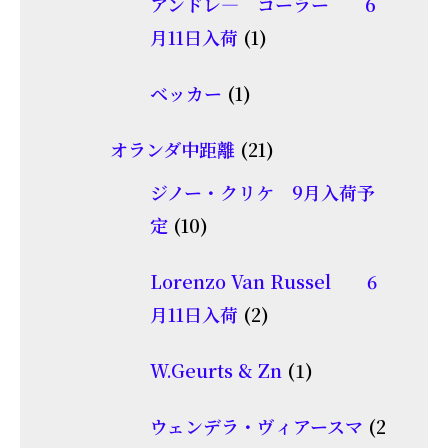
商
アンドレ― コーラー 6
の
品
1
月11日入荷
1
商
個
1
品
ベッカー
1
の
個
商
21
オランダ中距離
21
の
品
個
商
ジノー・クリケ 9月入荷予
の
10
品
定
10
商
個
品
Lorenzo Van Russel 6
の
2
月11日入荷
2
商
個
品
1
W.Geurts & Zn
1
の
個
商
ウェンデラ・ヴィアースマ
2
の
品