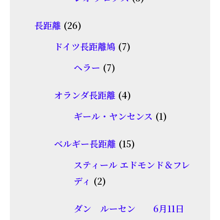
の
品
個
商
26
長距離
26
の
品
個
7
商
ドイツ長距離鳩
7
の
個
品
7
ヘラー
7
商
の
個
品
商
4
オランダ長距離
4
の
品
個
商
1
ギール・ヤンセンス
1
の
品
個
商
15
ベルギー長距離
15
の
品
個
商
スティール エドモンド＆フレ
の
2
品
ディ
2
商
個
品
ダン ルーセン 6月11日
の