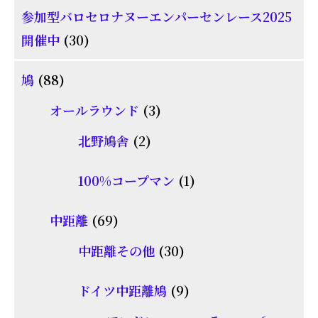
参加型バロセロナヌーエンパーセンレース2025
の
30
開催中
30
商
個
品
88
鳩
88
の
個
商
3
オールラウンド
3
の
品
個
2
北野鳩舎
2
商
の
個
品
商
1
100%コープマン
1
の
品
個
商
69
中距離
69
の
品
個
30
商
中距離その他
30
の
個
品
商
9
ドイツ中距離鳩
9
の
品
個