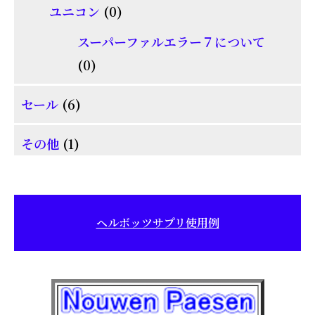
商
0
ユニコン
0
の
品
個
商
スーパーファルエラー７について
の
0
品
0
商
個
6
品
セール
6
の
個
商
1
その他
1
の
品
個
商
の
品
商
ヘルボッツサプリ使用例
品