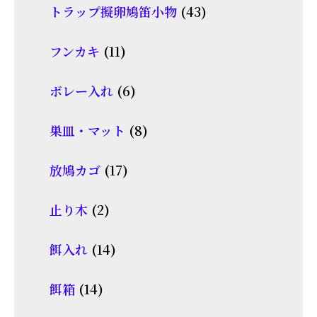
商
43
トラップ擬卵鳩笛小物
43
の
品
個
商
11
フンカキ
11
の
品
個
商
6
ボレー入れ
6
の
品
個
商
8
巣皿・マット
8
の
品
個
商
17
放鳩カゴ
17
の
品
個
商
2
止り木
2
の
品
個
商
14
餌入れ
14
の
品
個
商
14
餌箱
14
の
品
個