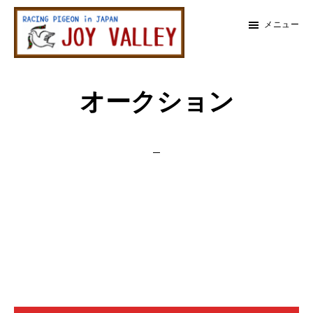
メ
メ
メニュー
イ
イ
ン
ン
レ
コ
サ
ー
メ
オークション
ス
ン
イ
鳩
テ
ド
イ
専
ン
バ
門
ン
店
ツ
ー
ジ
に
に
ョ
サ
イ
ス
ス
バ
イ
キ
キ
レ
ッ
ッ
ー
ド
プ
プ
バ