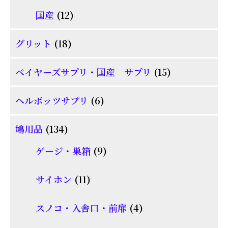
個
品
商
12
国産
12
の
品
個
商
18
グリット
18
の
品
個
商
15
ベイヤーズサプリ・国産 サプリ
15
の
品
個
商
6
ヘルボッツサプリ
6
の
品
個
商
134
鳩用品
134
の
品
個
商
9
ゲージ・巣箱
9
の
品
個
商
11
サイホン
11
の
品
個
商
4
スノコ・入舎口・前扉
4
の
品
個